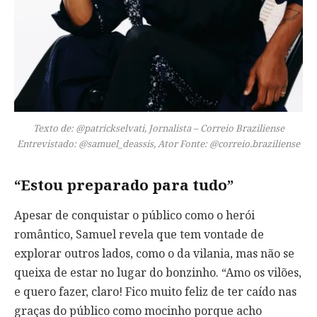
Texto de: @patrickselvati, Jornalista – Correio Braziliense
Entrevistado: @samuel_deassis, Ator Fonte: @correio.braziliense
“Estou preparado para tudo”
Apesar de conquistar o público como o herói
romântico, Samuel revela que tem vontade de
explorar outros lados, como o da vilania, mas não se
queixa de estar no lugar do bonzinho. “Amo os vilões,
e quero fazer, claro! Fico muito feliz de ter caído nas
graças do público como mocinho porque acho