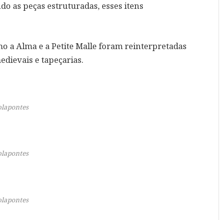
do as peças estruturadas, esses itens
mo a Alma e a Petite Malle foram reinterpretadas
dievais e tapeçarias.
olapontes
olapontes
olapontes