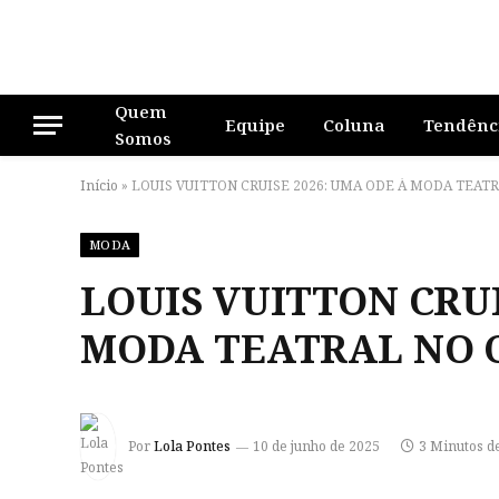
Quem
Equipe
Coluna
Tendênc
Somos
Início
»
LOUIS VUITTON CRUISE 2026: UMA ODE À MODA TEAT
MODA
LOUIS VUITTON CRUI
MODA TEATRAL NO 
Por
Lola Pontes
10 de junho de 2025
3 Minutos d