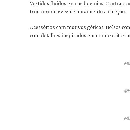
Vestidos fluídos e saias boêmias
: Contrapon
trouxeram leveza e movimento à coleção.
Acessórios com motivos góticos
: Bolsas co
com detalhes inspirados em manuscritos me
@l
@l
@l