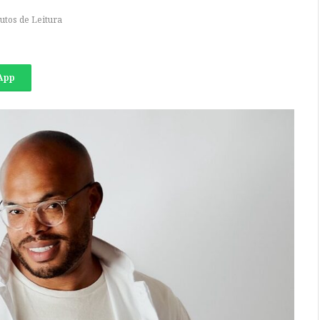
utos de Leitura
App