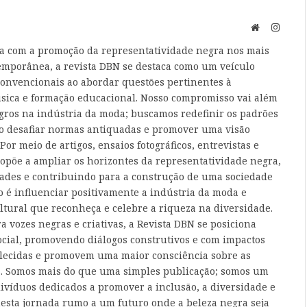
Website
Instag
 com a promoção da representatividade negra nos mais
emporânea, a revista DBN se destaca como um veículo
 convencionais ao abordar questões pertinentes à
úsica e formação educacional. Nosso compromisso vai além
gros na indústria da moda; buscamos redefinir os padrões
ao desafiar normas antiquadas e promover uma visão
 Por meio de artigos, ensaios fotográficos, entrevistas e
propõe a ampliar os horizontes da representatividade negra,
des e contribuindo para a construção de uma sociedade
ão é influenciar positivamente a indústria da moda e
tural que reconheça e celebre a riqueza na diversidade.
 vozes negras e criativas, a Revista DBN se posiciona
cial, promovendo diálogos construtivos e com impactos
lecidas e promovem uma maior consciência sobre as
a. Somos mais do que uma simples publicação; somos um
íduos dedicados a promover a inclusão, a diversidade e
esta jornada rumo a um futuro onde a beleza negra seja