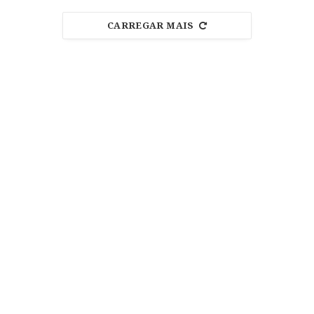
CARREGAR MAIS
PARCEIROS
SIGA-NOS
Facebook
Instagram
NÃO PERCA