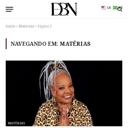
EN
PT
Início
»
Matérias
»
Página 3
NAVEGANDO EM:
MATÉRIAS
MATÉRIAS