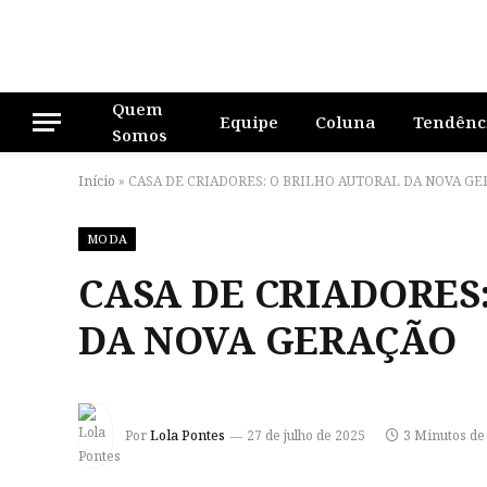
Quem
Equipe
Coluna
Tendênc
Somos
Início
»
CASA DE CRIADORES: O BRILHO AUTORAL DA NOVA G
MODA
CASA DE CRIADORES
DA NOVA GERAÇÃO
Por
Lola Pontes
27 de julho de 2025
3 Minutos de