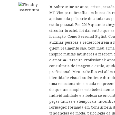
🌟 Sobre Mim: 42 anos, cristã, casad
MT. Vim para Brasília em busca da 
apaixonada pela arte de ajudar as p
estilo pessoal. Em 2019 quando che
circular brechó, foi daí então que a
formação. Como Personal Stylist, Co
auxiliar pessoas a redescobrirem a
quem realmente são. Com meu armár
inspiro muitas mulheres a fazerem o
e amor. 💼 Carreira Profissional: Ap
consultoria de imagem e estilo, aju
profissional. Meu trabalho vai além
identidade visual autêntica e dura
uma emocionante jornada empreende
do que um simples estabelecimento 
individualidade e a beleza se enco
peças únicas e atemporais, incentiva
Formação: Formada em Consultoria d
tendências de moda, psicologia da i