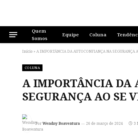
Quem
Equipe
Coluna
Tendênc
Somos
Início
»
A IMPORTÂNCIA DA AUTOCONFIANÇA NA SEGURANÇA A
COLUNA
A IMPORTÂNCIA DA
SEGURANÇA AO SE V
Por
Wendny Boaventura
26 de março de 2024
3 