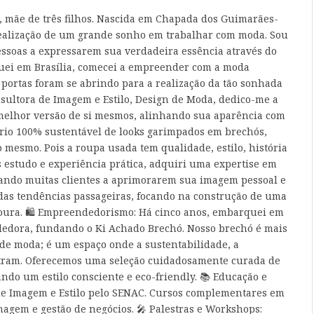
a, mãe de três filhos. Nascida em Chapada dos Guimarães-
realização de um grande sonho em trabalhar com moda. Sou
essoas a expressarem sua verdadeira essência através do
guei em Brasília, comecei a empreender com a moda
s portas foram se abrindo para a realização da tão sonhada
nsultora de Imagem e Estilo, Design de Moda, dedico-me a
 melhor versão de si mesmos, alinhando sua aparência com
io 100% sustentável de looks garimpados em brechós,
 mesmo. Pois a roupa usada tem qualidade, estilo, história
ós estudo e experiência prática, adquiri uma expertise em
dando muitas clientes a aprimorarem sua imagem pessoal e
 das tendências passageiras, focando na construção de uma
doura. 🛍️ Empreendedorismo: Há cinco anos, embarquei em
dora, fundando o Ki Achado Brechó. Nosso brechó é mais
de moda; é um espaço onde a sustentabilidade, a
ntram. Oferecemos uma seleção cuidadosamente curada de
ndo um estilo consciente e eco-friendly. 📚 Educação e
e Imagem e Estilo pelo SENAC. Cursos complementares em
magem e gestão de negócios. 🎤 Palestras e Workshops: