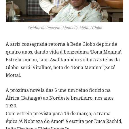
Crédito da imagem: Manoella Mello / Globo
A atriz consagrada retorna à Rede Globo depois de
quatro anos, dando vida à benzedeira ‘Dona Menina’.
Estrela-mirim, Levi Asaf também voltará às telas da
Globo: será ‘Vitalino’, neto de ‘Dona Menina’ (Zezé
Motta).
A próxima novela das 6 une um reino fictício na
África (Batanga) ao Nordeste brasileiro, nos anos
1920.
Com estreia prevista para 16 de março, a trama
épica ‘A Nobreza do Amor’ é escrita por Duca Rachid,
Júlio Fischer e Elísio Lopes Jr.